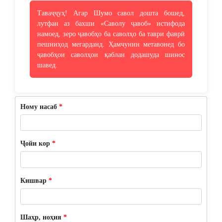
Таваҷҷуҳ! Агар Шумо савол дошта бошед,
лутфан аз бахши «Саволу ҷавоб» истифода
намоед, зеро ҷавобҳо ба саволҳо ба таври фаврӣ
пешниҳод мегарданд. Ҳамчунин метавонед бо
ҷавобҳои саволҳои қаблан додашуда шинос
шавед.
Ному насаб
*
Ҷойи кор
*
Кишвар
*
Шаҳр, ноҳия
*