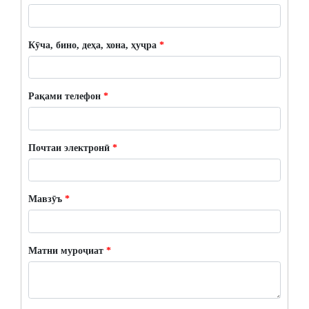
Кӯча, бино, деҳа, хона, ҳуҷра
*
Рақами телефон
*
Почтаи электронӣ
*
Мавзӯъ
*
Матни муроҷиат
*