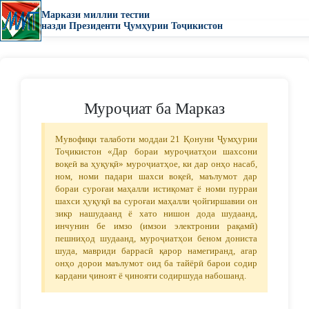
Маркази миллии тестии
назди Президенти Ҷумҳурии Тоҷикистон
Муроҷиат ба Марказ
Мувофиқи талаботи моддаи 21 Қонуни Ҷумҳурии
Тоҷикистон «Дар бораи муроҷиатҳои шахсони
воқеӣ ва ҳуқуқӣ» муроҷиатҳое, ки дар онҳо насаб,
ном, номи падари шахси воқеӣ, маълумот дар
бораи суроғаи маҳалли истиқомат ё номи пурраи
шахси ҳуқуқӣ ва суроғаи маҳалли ҷойгиршавии он
зикр нашудаанд ё хато нишон дода шудаанд,
инчунин бе имзо (имзои электронии рақамӣ)
пешниҳод шудаанд, муроҷиатҳои беном дониста
шуда, мавриди баррасӣ қарор намегиранд, агар
онҳо дорои маълумот оид ба тайёрӣ барои содир
кардани ҷиноят ё ҷинояти содиршуда набошанд.